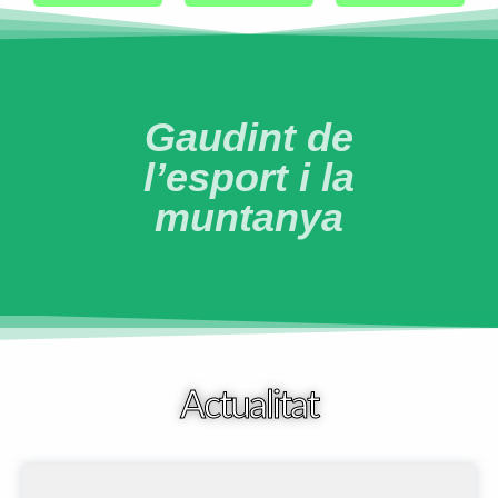
T
r
a
il
R
u
Gaudint de
n
n
l’esport i la
i
n
muntanya
g
Actualitat